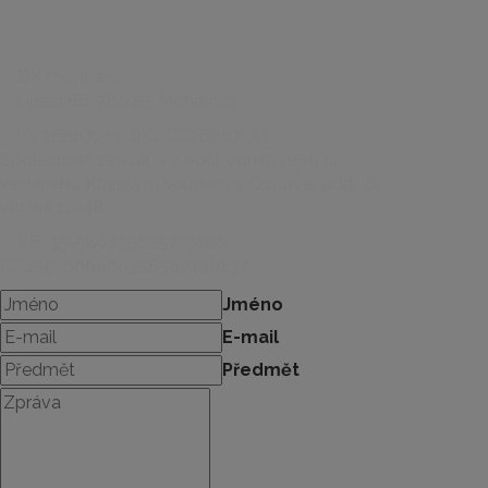
DK mont a.s.
Újezd 86, 789 85 Mohelnice
IČ: 26867133, DIČ: CZ26867133
Společnost zapsána v obchodním rejstříku
vedeného Krajským soudem v Ostravě, oddíl B,
vložka 11048.
KB: 35-5807250257/0100
CZ4501000000356597430237
Jméno
E-mail
Předmět