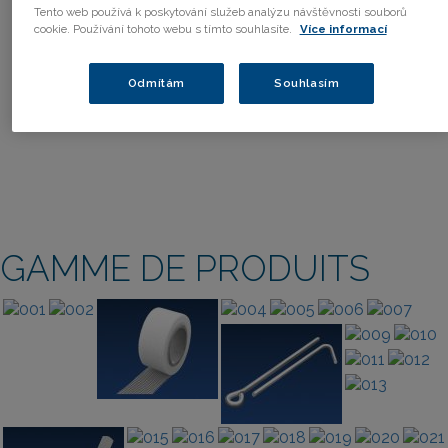
Tento web používá k poskytování služeb analýzu návštěvnosti souborů
cookie. Používání tohoto webu s tímto souhlasíte.
Více informací
Odmítám
Souhlasím
GAMME DE PRODUITS