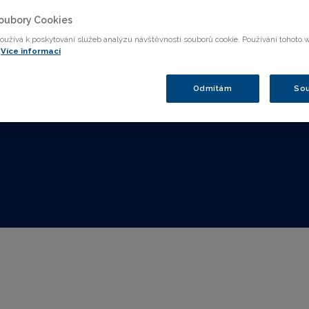
oubory Cookies
oužívá k poskytování služeb analýzu návštěvnosti souborů cookie. Používání tohoto 
Více informací
Odmítám
Sou