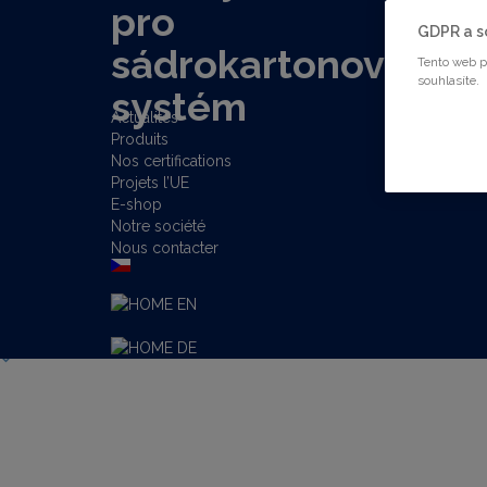
GDPR a s
Tento web p
souhlasíte.
Actualités
Produits
Nos certifications
Projets l’UE
E-shop
Notre société
Nous contacter